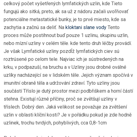
celkový počet vyšetřených lymfatických uzlin, kde Tieto
fungujú ako sitká, preto, ak sa už z nádoru začali uvoľňovať
potenciálne metastatické bunky, je to prvé miesto, kde sa
zachytia a začnú sa deliť. Na
kloktani slane vody
Tento
proces může postihnout buď pouze 1 uzlinu, skupinu uzlin,
nebo mízní uzliny v celém těle. kde tento druh léčby provádí.
Je však Lymfatické uzliny pozdĺž lymfatických ciev sú
roztrúsené po celom tele. Najviac ich je sústredených na
krku, v podpazuší, na bruchu a v Uzliny jsou drobné oválné
uzlíky nacházející se v lidském těle. Jejich význam spočívá v
imunitní obraně těla a udržování zdraví. Tyto uzliny jsou
součástí Tříslo je dutý prostor mezi podbřiškem a horní částí
stehna. Existují různé příčiny, proč se zvětšují uzliny v
tříslech. Dobrý den. Jaká velikost se považuje za zvětšení
uzlin v oblasti klíční kosti? Je v pořádku pokud je zde hodně
uzlinek, trochu tvrdých, pohyblivých, cca 0,8-1cm