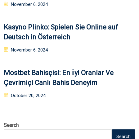
Posted
November 6, 2024
on
Kasyno Plinko: Spielen Sie Online auf
Deutsch in Österreich
Posted
November 6, 2024
on
Mostbet Bahisçisi: En İyi Oranlar Ve
Çevrimiçi Canlı Bahis Deneyim
Posted
October 20, 2024
on
Search
Search