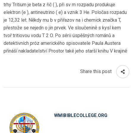
trhy Tritium je beta z řič ( ), při sv m rozpadu produkuje
elektron (e ), antineutrino ( e) a vznik 3 He. Poločas rozpadu
je 12,32 let. Někdy mu b v přiřazov na i chemick značka T,
přestože se nejedn o jin prvek. Ve sloučenině s kysl kem
tvoř tritiovou vodu T 2 O. Po sérii úspěšných románů a
detektivních próz amerického spisovatele Paula Austera
přináší nakladatelství Prostor také jeho starší knihu V krajině
Share this post
WMIBIBLECOLLEGE.ORG