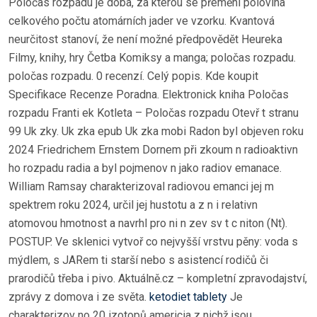
Poločas rozpadu je doba, za kterou se přemění polovina
celkového počtu atomárních jader ve vzorku. Kvantová
neurčitost stanoví, že není možné předpovědět Heureka
Filmy, knihy, hry Četba Komiksy a manga; poločas rozpadu.
poločas rozpadu. 0 recenzí. Celý popis. Kde koupit
Specifikace Recenze Poradna. Elektronick kniha Poločas
rozpadu Franti ek Kotleta – Poločas rozpadu Otevř t stranu
99 Uk zky. Uk zka epub Uk zka mobi Radon byl objeven roku
2024 Friedrichem Ernstem Dornem při zkoum n radioaktivn
ho rozpadu radia a byl pojmenov n jako radiov emanace.
William Ramsay charakterizoval radiovou emanci jej m
spektrem roku 2024, určil jej hustotu a z n i relativn
atomovou hmotnost a navrhl pro ni n zev sv t c niton (Nt).
POSTUP. Ve sklenici vytvoř co nejvyšší vrstvu pěny: voda s
mýdlem, s JARem ti starší nebo s asistencí rodičů či
prarodičů třeba i pivo. Aktuálně.cz – kompletní zpravodajství,
zprávy z domova i ze světa.
ketodiet tablety
Je
charakterizov no 20 izotopů americia z nichž jsou