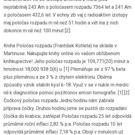
nejstabilněj 243 Am s poločasem rozpadu 7364 let a 241 Am
s poločasem 432,6 let. V echny zb vaj c radioaktivn izotopy
maj poločas rozpadu m ně než 51 hodin a vět ina z nich
dokonce m ně než 100 minut [2]:
Kniha Poločas rozpadu (František Kotleta) na sklade v
Martinuse. Nakupujte knihy online vo vašom obľúbenom
kníhkupectve! Jeho poločas rozpadu je 109,771(20) minut a
hmotnost 18,000 938 0(6) u. [1] Přeměňuje se z 97 % beta
plus přeměnou a ze 3 % z chytem elektronu. Oběma
způsoby vznik stabiln kysl k-18. Využ v se v nukle rn medic
ně k diagnostice pomoc pozitronov emisn tomografie. [1] [2]
Čočkový poločas rozpadu Jednu hodinu nám zabrala
příprava čočky. Druhou hodinu jsme se pustili do rozpadání
(čočka do krabice, zatřepat Poločas rozpadu 25 let odpovídá
průměrné roční inflaci 2,82 % p.a. Poločas rozpadu 10 let
odpovídá průměrné inflaci 7,18 % p.a. Obojí v minulosti už