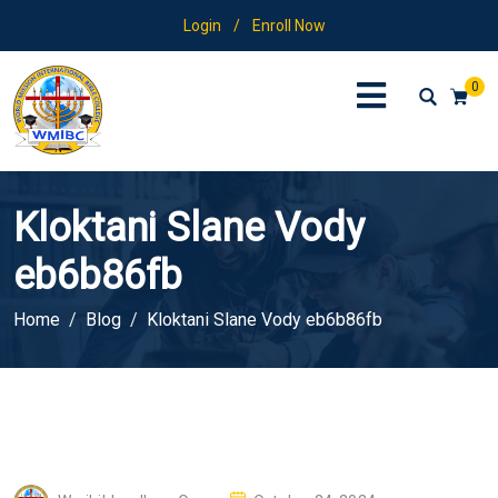
Login
/
Enroll Now
0
Kloktani Slane Vody
eb6b86fb
Home
Blog
Kloktani Slane Vody eb6b86fb