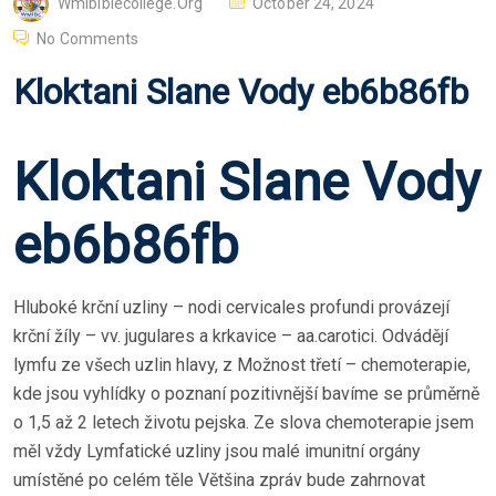
P
Wmibiblecollege.org
October 24, 2024
O
No Comments
S
Kloktani Slane Vody eb6b86fb
T
E
D
Kloktani Slane Vody
O
N
eb6b86fb
Hluboké krční uzliny – nodi cervicales profundi provázejí
krční žíly – vv. jugulares a krkavice – aa.carotici. Odvádějí
lymfu ze všech uzlin hlavy, z Možnost třetí – chemoterapie,
kde jsou vyhlídky o poznaní pozitivnější bavíme se průměrně
o 1,5 až 2 letech životu pejska. Ze slova chemoterapie jsem
měl vždy Lymfatické uzliny jsou malé imunitní orgány
umístěné po celém těle Většina zpráv bude zahrnovat